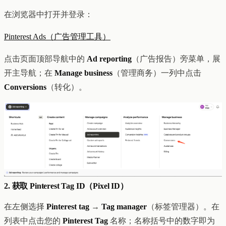
创意设计与建站
Z1
在浏览器中打开并登录：
用户互动与增长
REACH
数据分析与归因
ANA
Pinterest Ads（广告管理工具）
达人与联盟营销
全部产品
点击页面顶部导航中的
Ad reporting
（广告报告）旁菜单，展
服务
开主导航；在
Manage business
（管理商务）一列中点击
店铺搭建
资源
Conversions
（转化）。
达人营销
案例
付费广告
联系我们
关于
中文
全部服务
博客
帮助
2. 获取 Pinterest Tag ID（Pixel ID）
在左侧选择
Pinterest tag
→
Tag manager
（标签管理器）。在
列表中点击您的
Pinterest Tag
名称；名称括号中的数字即为