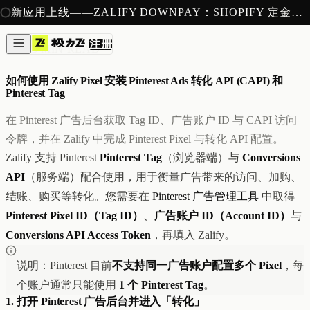
注册
新应用上线——ZALIFY DOWNPAY：SHOPIFY 定金预售收款
产品
注册
创作
像素
/
3 MIN READ
图片与视频
新
邮件
如何使用 Zalify Pixel 安装 Pinterest Ads 转化 API (CAPI) 和
AI 建站
Pinterest Tag
落地页
即将推出
获客
在 Pinterest 广告后台获取 Tag ID、广告账户 ID 与 CAPI 访问
弹窗与表单
令牌，并在 Zalify 中完成 Pinterest Pixel 与转化 API 配置。
表单与提交
Zalify 支持 Pinterest
Pinterest Tag
（浏览器端）与
Conversions
列表与分群
API
（服务端）配合使用，用于衡量广告带来的访问、加购、
增长
邮件群发
结账、购买等转化。您需要在
Pinterest 广告管理工具
中取得
自动化流程
Pinterest Pixel ID（Tag ID）
、
广告账户 ID（Account ID）
与
广告智能投放
内测
Conversions API Access Token
，再填入 Zalify。
分析
像素追踪
归因分析
说明：Pinterest 目前
不支持同一广告账户配置多个 Pixel
，每
数据分析
个账户通常只能使用
1 个 Pinterest Tag
。
收款
1. 打开 Pinterest 广告后台并进入「转化」
定金收款
新