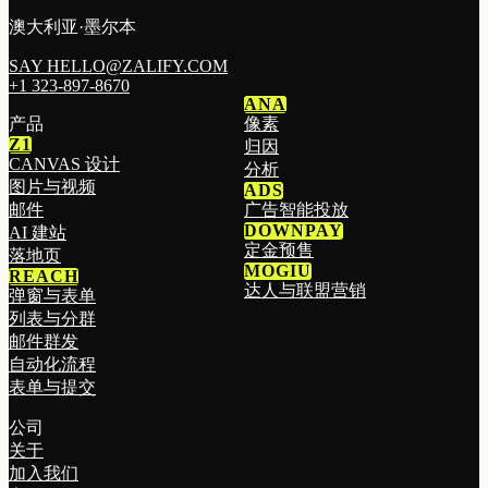
澳大利亚·墨尔本
SAY HELLO@ZALIFY.COM
+1 323-897-8670
ANA
产品
像素
Z1
归因
CANVAS 设计
分析
图片与视频
ADS
邮件
广告智能投放
DOWNPAY
AI 建站
定金预售
落地页
MOGIU
REACH
达人与联盟营销
弹窗与表单
列表与分群
邮件群发
自动化流程
表单与提交
公司
关于
加入我们