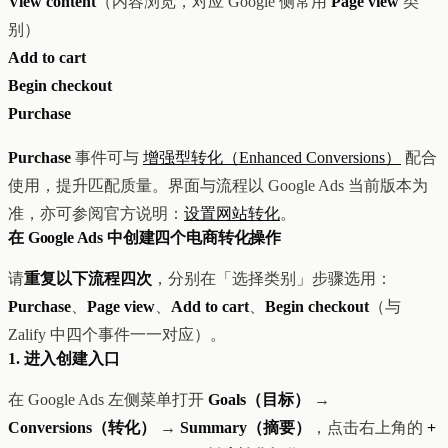
View content
（内容浏览，对应 Google 侧常用
Page view
类
创意设计与建站
Z1
别）
用户互动与增长
REACH
Add to cart
数据分析与归因
ANA
达人与联盟营销
Begin checkout
全部产品
Purchase
服务
店铺搭建
资源
Purchase
事件可与
增强型转化（Enhanced Conversions）
配合
达人营销
案例
使用，提升匹配质量。界面与流程以 Google Ads 当前版本为
付费广告
联系我们
关于
中文
准，亦可参阅官方说明：
设置网站转化
。
全部服务
博客
在 Google Ads 中创建四个电商转化操作
帮助
请
重复以下流程四次
，分别在「选择类别」步骤选用：
Purchase
、
Page view
、
Add to cart
、
Begin checkout
（与
Zalify 中四个事件一一对应）。
1. 进入创建入口
在 Google Ads 左侧菜单打开
Goals（目标）
→
Conversions（转化）
→
Summary（摘要）
，点击右上角的
+