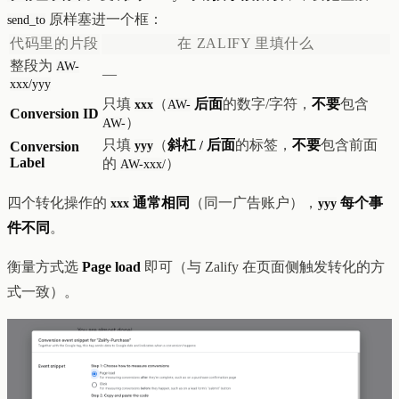
原样塞进一个框：
send_to
代码里的片段
在 ZALIFY 里填什么
整段为
AW-
—
xxx/yyy
只填
（
后面
的数字/字符，
不要
包含
xxx
AW-
Conversion ID
）
AW-
只填
（
斜杠
后面
的标签，
不要
包含前面
Conversion
yyy
/
Label
的
）
AW-xxx/
四个转化操作的
通常相同
（同一广告账户），
每个事
xxx
yyy
件不同
。
衡量方式选
Page load
即可（与 Zalify 在页面侧触发转化的方
式一致）。