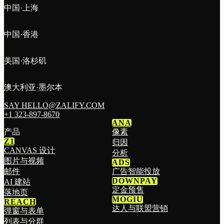
中国·上海
中国·香港
美国·洛杉矶
澳大利亚·墨尔本
SAY HELLO@ZALIFY.COM
+1 323-897-8670
ANA
产品
像素
Z1
归因
CANVAS 设计
分析
图片与视频
ADS
邮件
广告智能投放
DOWNPAY
AI 建站
定金预售
落地页
MOGIU
REACH
达人与联盟营销
弹窗与表单
列表与分群