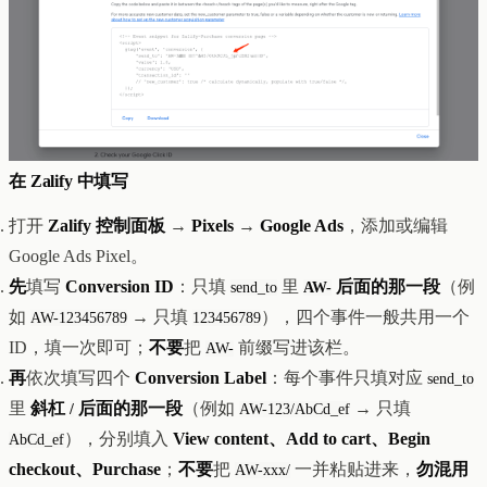
在 Zalify 中填写
打开
Zalify 控制面板
→
Pixels
→
Google Ads
，添加或编辑
Google Ads Pixel。
先
填写
Conversion ID
：只填
里
后面的那一段
（例
send_to
AW-
如
→ 只填
），四个事件一般共用一个
AW-123456789
123456789
ID，填一次即可；
不要
把
前缀写进该栏。
AW-
再
依次填写四个
Conversion Label
：每个事件只填对应
send_to
里
斜杠
后面的那一段
（例如
→ 只填
/
AW-123/AbCd_ef
），分别填入
View content、Add to cart、Begin
AbCd_ef
checkout、Purchase
；
不要
把
一并粘贴进来，
勿混用
AW-xxx/