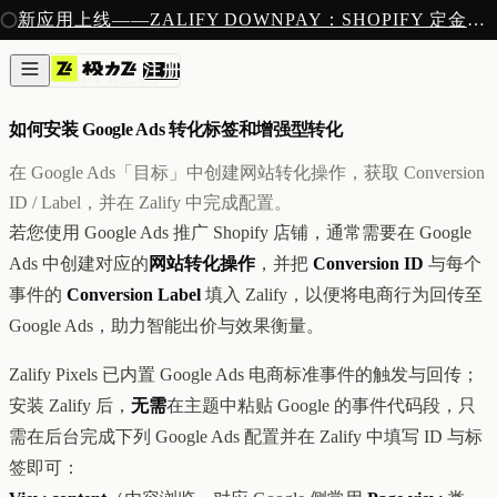
注册
新应用上线——ZALIFY DOWNPAY：SHOPIFY 定金预售收款
产品
注册
创作
像素
/
7 MIN READ
图片与视频
新
邮件
如何安装 Google Ads 转化标签和增强型转化
AI 建站
落地页
即将推出
在 Google Ads「目标」中创建网站转化操作，获取 Conversion
获客
ID / Label，并在 Zalify 中完成配置。
弹窗与表单
若您使用 Google Ads 推广 Shopify 店铺，通常需要在 Google
表单与提交
列表与分群
Ads 中创建对应的
网站转化操作
，并把
Conversion ID
与每个
增长
事件的
Conversion Label
填入 Zalify，以便将电商行为回传至
邮件群发
Google Ads，助力智能出价与效果衡量。
自动化流程
广告智能投放
内测
Zalify Pixels 已内置 Google Ads 电商标准事件的触发与回传；
分析
像素追踪
安装 Zalify 后，
无需
在主题中粘贴 Google 的事件代码段，只
归因分析
需在后台完成下列 Google Ads 配置并在 Zalify 中填写 ID 与标
数据分析
签即可：
收款
定金收款
新