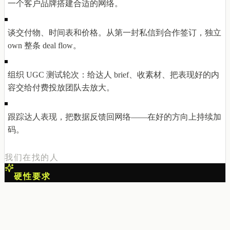
一个客户品牌搭建合适的网络。
谈交付物、时间表和价格。从第一封私信到合作签订，独立
own 整条 deal flow。
组织 UGC 测试轮次：给达人 brief、收素材、把表现好的内
容交给付费投放团队去放大。
跟踪达人表现，把数据反馈回网络——在好的方向上持续加
码。
我们在找的人
硬性要求
熟练使用 AI 是硬性要求——数据挖掘、起草触达、电话纪
要、整理 brief，每一天都用。
在求职邮件里展示你怎么用
AI。