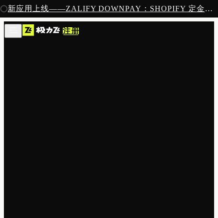
注册
新应用上线——ZALIFY DOWNPAY：SHOPIFY 定金预售收款
产品
注册
创作
图片与视频
新
邮件
AI 建站
落地页
即将推出
获客
弹窗与表单
表单与提交
列表与分群
增长
邮件群发
自动化流程
广告智能投放
内测
分析
像素追踪
归因分析
数据分析
收款
定金收款
新