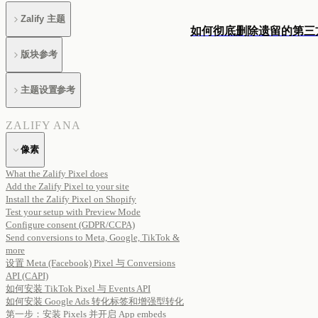
Zalify 主题
如何彻底删除遗留的第三方 P
版块参考
主题设置参考
ZALIFY ANA
像素
What the Zalify Pixel does
Add the Zalify Pixel to your site
Install the Zalify Pixel on Shopify
Test your setup with Preview Mode
Configure consent (GDPR/CCPA)
Send conversions to Meta, Google, TikTok &
more
设置 Meta (Facebook) Pixel 与 Conversions
API (CAPI)
如何安装 TikTok Pixel 与 Events API
如何安装 Google Ads 转化标签和增强型转化
第一步：安装 Pixels 并开启 App embeds