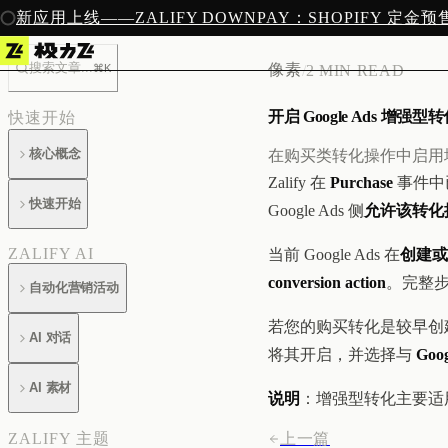
新应用上线——ZALIFY DOWNPAY：SHOPIFY 定金
搜索文章...
像素
⌘K
/
2 MIN READ
开启 Google Ads 增强型
快速开始
核心概念
在购买类转化操作中启用增强型转
Zalify 在
Purchase
事件中已
快速开始
Google Ads 侧
允许该转化
ZALIFY AI
当前 Google Ads 在
创建或
conversion action
。完整
自动化营销活动
若您的购买转化是较早创建的
AI 对话
将其开启，并选择与
Goo
AI 素材
说明
：增强型转化主要适
上一篇
ZALIFY 主题