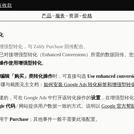
预售收款
产品
服务
资源
价格
转化
化，与 Zalify Purchase 回传配合。
对接增强型转化（Enhanced Conversions）所需的数据回传。
操作使用增强型转化
。
编辑「购买」类转化操作
时，可直接勾选
Use enhanced conversio
步骤与截图见主文档：
如何安装 Google Ads 转化标签和增强型转
，可在 Google Ads 中打开该转化操作的
设置
，在增强型转化
gle 代码
/ 网站提供用户数据一致的方式。说明以
Google 官方帮
用于
Purchase
；其他事件一般不需要此项配置。