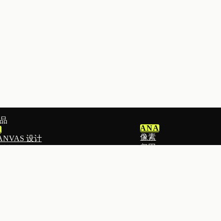
品
ANA
1
像素
ANVAS 设计
归因
片与视频
分析
件
ADS
I 建站
广告智能投放
地页
DOWNPAY
EACH
定金预售
窗与表单
MOGIU
表与分群
达人与联盟营销
件群发