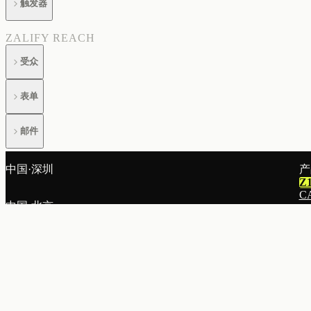
触发器
ZALIFY REACH
受众
表单
邮件
帮助与账户
中国·深圳
产
Z
故障排除
C
中国·北京
图
邮
集成与开发者
A
中国·上海
落
账单与账户
R
弹
中国·香港
列
邮