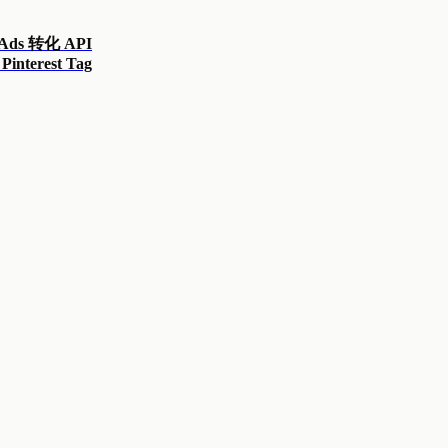
 Ads 转化 API
Pinterest Tag