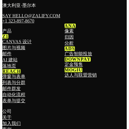
澳大利亚·墨尔本
SAY HELLO@ZALIFY.COM
+1 323-897-8670
ANA
产品
像素
Z1
归因
CANVAS 设计
分析
图片与视频
ADS
邮件
广告智能投放
DOWNPAY
AI 建站
定金预售
落地页
MOGIU
REACH
达人与联盟营销
弹窗与表单
列表与分群
邮件群发
自动化流程
表单与提交
公司
关于
加入我们