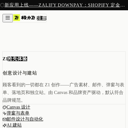
注册
新应用上线——ZALIFY DOWNPAY：SHOPIFY 定金预售收款
产品
注册
创作
图片与视频
新
邮件
AI 建站
落地页
即将推出
获客
弹窗与表单
抢先体验
Z1
表单与提交
列表与分群
增长
创意设计与建站
邮件群发
顾客看到的一切都在 Z1 创作——广告素材、邮件、弹窗与表
自动化流程
广告智能投放
内测
单、落地页和独立站。由 Canvas 和品牌资产驱动，默认符合
分析
品牌规范。
像素追踪
Canvas 设计
归因分析
弹窗与表单
数据分析
邮件设计与自动化
收款
AI 建站
定金收款
新