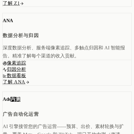
了解 Z1
创意设计与建站
Z1
用户互动与增长
REACH
数据分析与归因
ANA
ANA
达人与联盟营销
全部产品
数据分析与归因
服务
店铺搭建
资源
深度数据分析、服务端像素追踪、多触点归因和 AI 智能报
达人营销
案例
告。精准了解每个渠道的收入贡献。
付费广告
联系我们
关于
中文
像素追踪
全部服务
博客
归因分析
帮助
数据看板
了解 ANA
内测
Ads
广告自动化运营
AI 引擎接管您的广告运营——预算、出价、素材轮换与扩