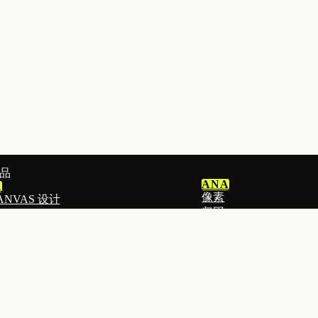
品
ANA
1
像素
ANVAS 设计
归因
片与视频
分析
件
ADS
I 建站
广告智能投放
地页
DOWNPAY
EACH
定金预售
窗与表单
MOGIU
表与分群
达人与联盟营销
件群发