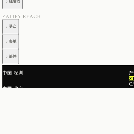
触发器
ZALIFY REACH
受众
表单
邮件
帮助与账户
中国·深圳
产
Z
故障排除
C
中国·北京
图
邮
集成与开发者
A
中国·上海
落
账单与账户
R
弹
中国·香港
列
邮