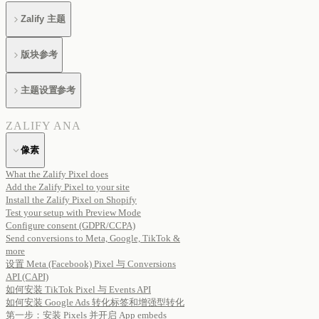
Zalify 主题
版块参考
主题设置参考
ZALIFY ANA
像素
What the Zalify Pixel does
Add the Zalify Pixel to your site
Install the Zalify Pixel on Shopify
Test your setup with Preview Mode
Configure consent (GDPR/CCPA)
Send conversions to Meta, Google, TikTok &
more
设置 Meta (Facebook) Pixel 与 Conversions
API (CAPI)
如何安装 TikTok Pixel 与 Events API
如何安装 Google Ads 转化标签和增强型转化
第一步：安装 Pixels 并开启 App embeds