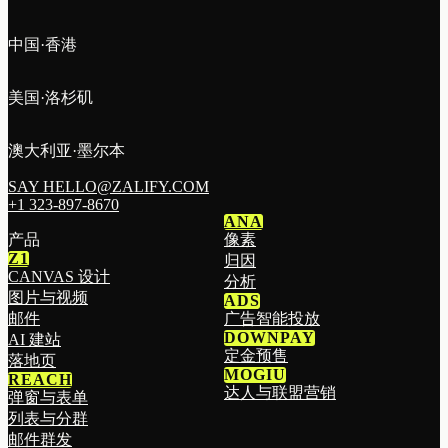
中国·香港
美国·洛杉矶
澳大利亚·墨尔本
SAY HELLO@ZALIFY.COM
+1 323-897-8670
ANA
产品
像素
Z1
归因
CANVAS 设计
分析
图片与视频
ADS
邮件
广告智能投放
DOWNPAY
AI 建站
定金预售
落地页
MOGIU
REACH
达人与联盟营销
弹窗与表单
列表与分群
邮件群发