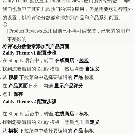
Zalify Theme 默认显示 Product Reviews 应用的评论分数，同时
创意设计与建站
Z1
我们也兼容了其它几款热门的评论应用，但是需要您进行额外
用户互动与增长
REACH
的设置，以将评论分数徽章添加到产品和产品系列页面。
数据分析与归因
ANA
达人与联盟营销
| Product Reviews 应用目前已不再可供安装，已安装的用户
全部产品
服务
不受影响
店铺搭建
资源
将评论分数徽章添加到产品页面
达人营销
案例
Zalify Theme v1 配置步骤
付费广告
联系我们
关于
中文
在 Shopify 后台中，转至
在线商店
>
模板
全部服务
博客
找到您要编辑的 Zalify 模板，然后点击
自定义
帮助
从
模板
下拉菜单中选择要编辑的
产品
模板
在
产品页面
部分，勾选
显示产品评分
点击
保存
Zalify Theme v2 配置步骤
在 Shopify 后台中，转至
在线商店
>
模板
找到您要编辑的 Zalify 模板，然后点击
自定义
从
模板
下拉菜单中选择要编辑的
产品
模板