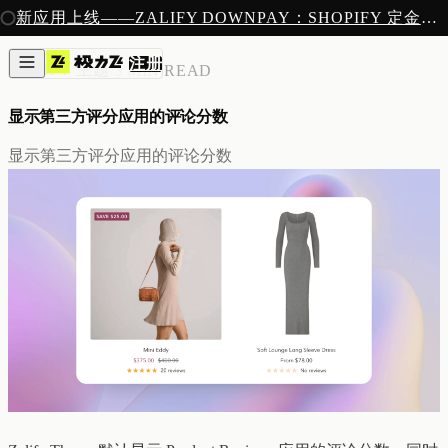
注册
新应用上线——ZALIFY DOWNPAY：SHOPIFY 定金预售收款
产品
注册
创作
ZALIFY 主题
/
3 MIN READ
图片与视频
新
邮件
显示第三方评分应用的评论分数
AI 建站
落地页
即将推出
显示第三方评分应用的评论分数
获客
弹窗与表单
表单与提交
列表与分群
增长
邮件群发
自动化流程
广告智能投放
内测
分析
像素追踪
归因分析
数据分析
收款
定金收款
新