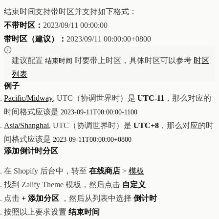
创意设计与建站
Z1
结束时间支持带时区并支持如下格式：
用户互动与增长
REACH
不带时区：
2023/09/11 00:00:00
数据分析与归因
ANA
带时区（建议）：
2023/09/11 00:00:00+0800
达人与联盟营销
全部产品
建议配置
时要带上时区，具体时区可以参考
时区
结束时间
服务
列表
店铺搭建
资源
达人营销
案例
例子
付费广告
联系我们
关于
中文
Pacific/Midway
, UTC（协调世界时）是
UTC-11
，那么对应的
全部服务
博客
时间格式应该是
2023-09-11T00:00:00-1100
帮助
Asia/Shanghai
, UTC（协调世界时）是
UTC+8
，那么对应的时
间格式应该是
2023-09-11T00:00:00+0800
添加倒计时分区
在 Shopify 后台中，转至
在线商店
>
模板
找到 Zalify Theme 模板，然后点击
自定义
点击
+ 添加分区
，然后从列表中选择
倒计时
按照以上要求设置
结束时间