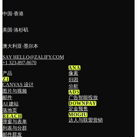
中国·香港
美国·洛杉矶
澳大利亚·墨尔本
SAY HELLO@ZALIFY.COM
+1 323-897-8670
ANA
产品
像素
Z1
归因
CANVAS 设计
分析
图片与视频
ADS
邮件
广告智能投放
DOWNPAY
AI 建站
定金预售
落地页
MOGIU
REACH
达人与联盟营销
弹窗与表单
列表与分群
邮件群发