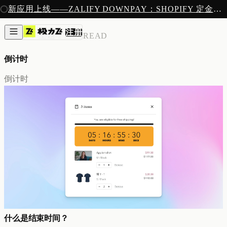
注册
新应用上线——ZALIFY DOWNPAY：SHOPIFY 定金预售收款
产品
注册
创作
ZALIFY 主题
/
2 MIN READ
图片与视频
新
邮件
倒计时
AI 建站
落地页
即将推出
倒计时
获客
弹窗与表单
表单与提交
列表与分群
增长
邮件群发
自动化流程
广告智能投放
内测
分析
像素追踪
归因分析
数据分析
收款
什么是结束时间？
定金收款
新