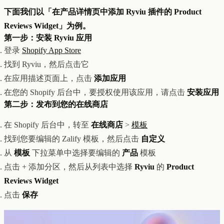
创意设计与建站
Z1
下面我们以「在产品详情页中添加 Ryviu 插件的 Product
用户互动与增长
REACH
Reviews Widget」为例。
数据分析与归因
ANA
第一步：安装 Ryviu 应用
达人与联盟营销
登录
Shopify App Store
全部产品
找到 Ryviu，然后点击它
服务
店铺搭建
资源
在应用描述页面上，点击
添加应用
达人营销
案例
在您的 Shopify 后台中，要授权使用该应用，请点击
安装应用
付费广告
联系我们
关于
中文
第二步：发布到您的在线商店
全部服务
博客
帮助
在 Shopify 后台中，转至
在线商店
>
模板
找到您要编辑的 Zalify 模板，然后点击
自定义
从
模板
下拉菜单中选择要编辑的
产品
模板
点击 + 添加分区，然后从列表中选择
Ryviu
的
Product
Reviews Widget
点击
保存