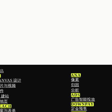
品
ANA
1
像素
ANVAS 设计
归因
片与视频
分析
件
ADS
I 建站
广告智能投放
地页
DOWNPAY
EACH
定金预售
窗与表单