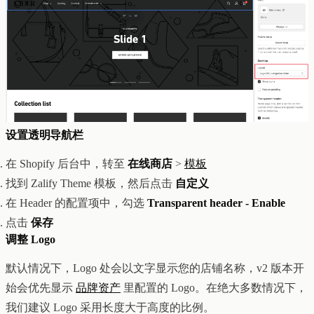
创意设计与建站
Z1
用户互动与增长
REACH
数据分析与归因
ANA
达人与联盟营销
全部产品
服务
店铺搭建
资源
达人营销
案例
设置透明导航栏
付费广告
联系我们
关于
中文
全部服务
博客
在 Shopify 后台中，转至
在线商店
>
模板
帮助
找到 Zalify Theme 模板，然后点击
自定义
在 Header 的配置项中，勾选
Transparent header - Enable
点击
保存
调整 Logo
默认情况下，Logo 处会以文字显示您的店铺名称，v2 版本开
始会优先显示
品牌资产
里配置的 Logo。在绝大多数情况下，
我们建议 Logo 采用长度大于高度的比例。