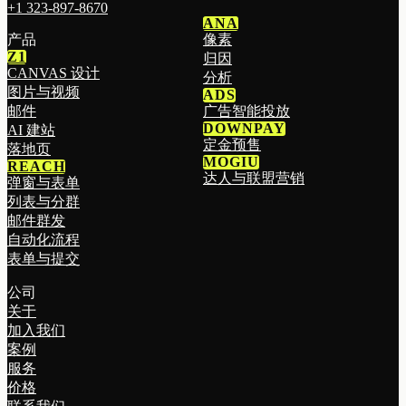
+1 323-897-8670
ANA
产品
像素
Z1
归因
CANVAS 设计
分析
图片与视频
ADS
邮件
广告智能投放
DOWNPAY
AI 建站
定金预售
落地页
MOGIU
REACH
达人与联盟营销
弹窗与表单
列表与分群
邮件群发
自动化流程
表单与提交
公司
关于
加入我们
案例
服务
价格