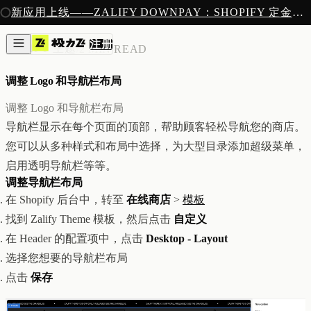
注册
新应用上线——ZALIFY DOWNPAY：SHOPIFY 定金预售收款
产品
注册
创作
ZALIFY 主题
/
2 MIN READ
图片与视频
新
邮件
调整 Logo 和导航栏布局
AI 建站
落地页
即将推出
调整 Logo 和导航栏布局
获客
导航栏显示在每个页面的顶部，帮助顾客轻松导航您的商店。
弹窗与表单
您可以从多种样式和布局中选择，为大型目录添加超级菜单，
表单与提交
列表与分群
启用透明导航栏等等。
增长
调整导航栏布局
邮件群发
在 Shopify 后台中，转至
在线商店
>
模板
自动化流程
找到 Zalify Theme 模板，然后点击
自定义
广告智能投放
内测
分析
在 Header 的配置项中，点击
Desktop - Layout
像素追踪
选择您想要的导航栏布局
归因分析
点击
保存
数据分析
收款
定金收款
新