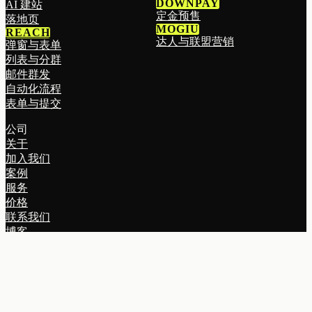
DOWNPAY
AI 建站
定金预售
落地页
MOGIU
REACH
达人与联盟营销
弹窗与表单
列表与分群
邮件群发
自动化流程
表单与提交
公司
关于
加入我们
案例
服务
价格
联系我们
博客
帮助中心
关注我们
领英
X
SHOPIFY 高级合作伙伴