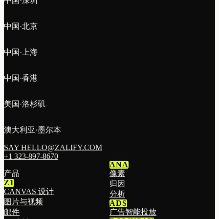
中国·深圳
中国·北京
中国·上海
中国·香港
美国·洛杉矶
澳大利亚·墨尔本
SAY HELLO@ZALIFY.COM
+1 323-897-8670
ANA
产品
像素
Z1
归因
CANVAS 设计
分析
图片与视频
ADS
邮件
广告智能投放