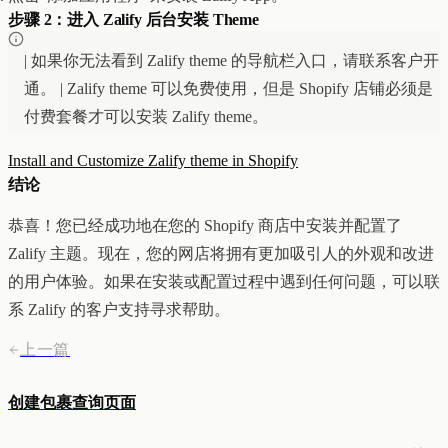
步骤 2：进入 Zalify 后台安装 Theme
创意设计与建站
Z1
用户互动与增长
REACH
| 如果你无法看到 Zalify theme 的导航栏入口，请联系客户开
数据分析与归因
ANA
达人与联盟营销
通。 | Zalify theme 可以免费使用，但是 Shopify 店铺必须是
全部产品
付费套餐才可以安装 Zalify theme。
服务
店铺搭建
资源
Install and Customize Zalify theme in Shopify
达人营销
案例
结论
付费广告
联系我们
关于
中文
全部服务
博客
恭喜！您已经成功地在您的 Shopify 商店中安装并配置了
帮助
Zalify 主题。现在，您的网店将拥有更加吸引人的外观和改进
的用户体验。如果在安装或配置过程中遇到任何问题，可以联
系 Zalify 的客户支持寻求帮助。
上一篇
创建包裹查询页面