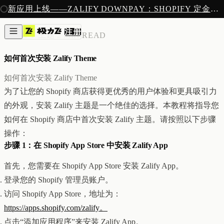
注册
新应用上线——ZALIFY DOWNPAY：SHOPIFY 定金预售收款
产品
注册
创作
ZALIFY 主题
/
2 MIN READ
图片与视频
新
邮件
如何首次安装 Zalify Theme
AI 建站
落地页
即将推出
如何首次安装 Zalify Theme
获客
为了让您的 Shopify 商店获得更优秀的用户体验和更具吸引力
弹窗与表单
的外观，安装 Zalify 主题是一个绝佳的选择。本教程将指导您
表单与提交
列表与分群
如何在 Shopify 商店中首次安装 Zalify 主题。请按照以下步骤
增长
操作：
邮件群发
步骤 1：在 Shopify App Store 中安装 Zalify App
自动化流程
广告智能投放
内测
首先，您需要在 Shopify App Store 安装 Zalify App。
分析
登录您的 Shopify 管理员账户。
像素追踪
归因分析
访问 Shopify App Store，地址为：
数据分析
https://apps.shopify.com/zalify。
收款
点击“添加应用程序”来安装 Zalify App。
定金收款
新